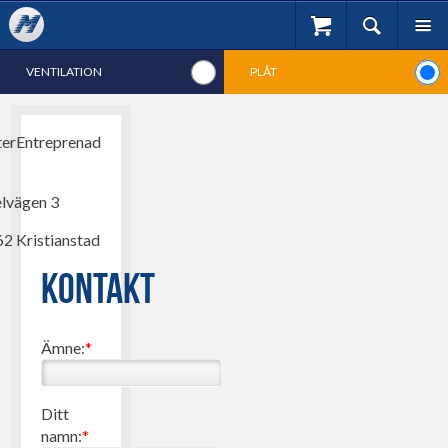

🔍
☰
Om företaget
Kontakt
VENTILATION
PLÅT
Logga in
Registrera
ENTREPENAD
erEntreprenad
Kontakta Oss
Cookiepolicy
lvägen 3
Våra Lokaler
62 Kristianstad
KONTAKT
Ämne:
*
Ditt
namn:
*